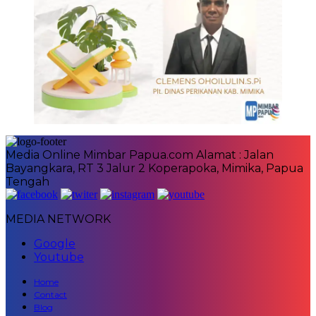
Media Online Mimbar Papua.com Alamat : Jalan
Bayangkara, RT 3 Jalur 2 Koperapoka, Mimika, Papua
Tengah
MEDIA NETWORK
Google
Youtube
Home
Contact
Blog