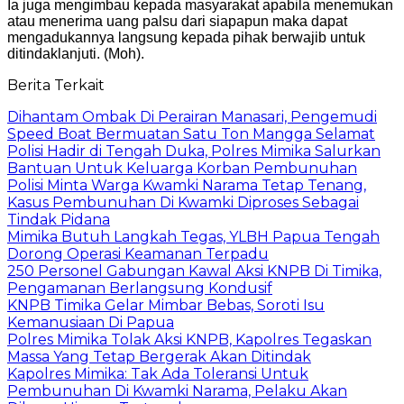
Ia juga mengimbau kepada masyarakat apabila menemukan
atau menerima uang palsu dari siapapun maka dapat
mengadukannya langsung kepada pihak berwajib untuk
ditindaklanjuti. (Moh).
Berita Terkait
Dihantam Ombak Di Perairan Manasari, Pengemudi
Speed Boat Bermuatan Satu Ton Mangga Selamat
Polisi Hadir di Tengah Duka, Polres Mimika Salurkan
Bantuan Untuk Keluarga Korban Pembunuhan
Polisi Minta Warga Kwamki Narama Tetap Tenang,
Kasus Pembunuhan Di Kwamki Diproses Sebagai
Tindak Pidana
Mimika Butuh Langkah Tegas, YLBH Papua Tengah
Dorong Operasi Keamanan Terpadu
250 Personel Gabungan Kawal Aksi KNPB Di Timika,
Pengamanan Berlangsung Kondusif
KNPB Timika Gelar Mimbar Bebas, Soroti Isu
Kemanusiaan Di Papua
Polres Mimika Tolak Aksi KNPB, Kapolres Tegaskan
Massa Yang Tetap Bergerak Akan Ditindak
Kapolres Mimika: Tak Ada Toleransi Untuk
Pembunuhan Di Kwamki Narama, Pelaku Akan