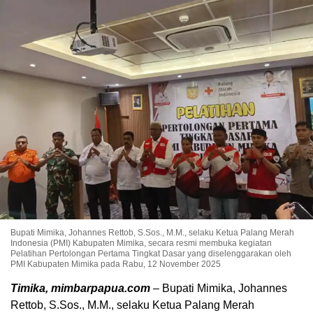
Bupati Mimika, Johannes Rettob, S.Sos., M.M., selaku Ketua Palang Merah
Indonesia (PMI) Kabupaten Mimika, secara resmi membuka kegiatan
Pelatihan Pertolongan Pertama Tingkat Dasar yang diselenggarakan oleh
PMI Kabupaten Mimika pada Rabu, 12 November 2025
Timika, mimbarpapua.com
– Bupati Mimika, Johannes
Rettob, S.Sos., M.M., selaku Ketua Palang Merah